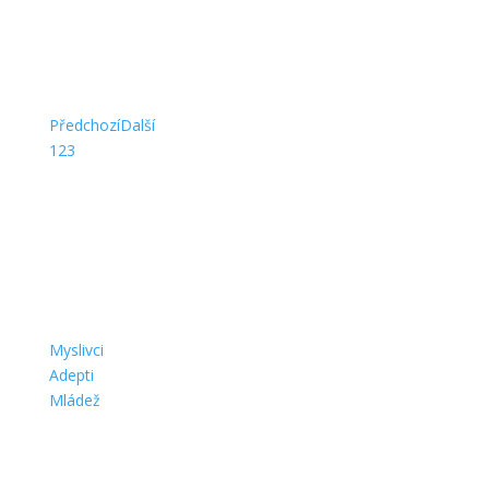
Jak se stát myslivcem
Předchozí
Další
1
2
3
Myslivci
Adepti
Mládež